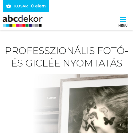
Ugrás
0 elem
KOSÁR
a
tartalomra
MENÜ
Main
PROFESSZIONÁLIS FOTÓ-
navigation
ÉS GICLÉE NYOMTATÁS