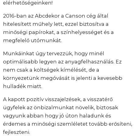
elérhetőségeinken!
2016-ban az Abcdekor a Canson cég által
hitelesített műhely lett, ezzel biztosítva a
minőségi papírokat, a színhelyességet és a
megfelelő utómunkát.
Munkáinkat úgy tervezzük, hogy minél
optimálisabb legyen az anyagfelhasználás. Ez
nem csak a költségek kímélését, de a
környezetünk megóvását is jelenti a kevesebb
hulladék miatt.
A kapott pozitív visszajelzések, a visszatérő
ügyfelek az önbizalmunkat növelik, biztosak
vagyunk abban hogy jó úton haladunk és
érdemes a minőségi szemléletet tovább erősíteni,
fejleszteni.