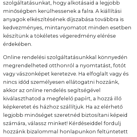
szolgáltatásunkat, hogy alkotásaid a legjobb
minőségben kerülhessenek a falra. A kiállítási
anyagok elkészítésének díjszabása továbbra is
kedvezményes, mintanyomatot minden esetben
készítünk a tökéletes végeredmény elérése
érdekében.
Online rendelési szolgáltatásunkkal könnyedén
megrendelheted otthonról a nyomtatást, fotót
vagy vászonképet keretezve. Ha elfoglalt vagy és
nincs időd személyesen ellátogatni hozzánk,
akkor az online rendelés segítségével
kiválaszthatod a megfelelő papírt, a hozzá illő
képkeretet és házhoz szállítjuk. Ha az elérhető
legjobb minőséget szeretnéd biztosítani képeid
számára, válassz minket! Kérdéseiddel fordulj
hozzánk bizalommal honlapunkon feltüntetett