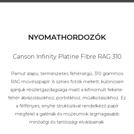
NYOMATHORDOZÓK
Canson Infinity Platine Fibre RAG 310
Pamut alapú, természetes fehérségű, 310 grammos
RAG művészpapír. A színes fotók mellett, különösen
ajánljuk részletgazdagsága miatt a kifinomult fekete-
fehér ábrázolásokhoz, portrékhoz, műalkotásokhoz. Ez
a félfényes, enyhe struktúrával rendelkező papír
megfelel a galériák és múzeumok legmagasabb
minőségi és tartóssági elvárásainak.