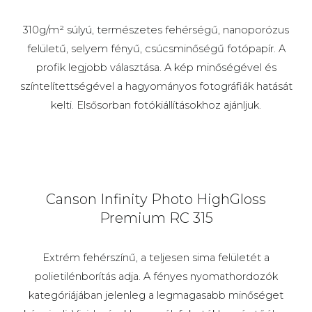
310g/m² súlyú, természetes fehérségű, nanoporózus
felületű, selyem fényű, csúcsminőségű fotópapír. A
profik legjobb választása. A kép minőségével és
színtelítettségével a hagyományos fotográfiák hatását
kelti. Elsősorban fotókiállításokhoz ajánljuk.
Canson Infinity Photo HighGloss
Premium RC 315
Extrém fehérszínű, a teljesen sima felületét a
polietilénborítás adja. A fényes nyomathordozók
kategóriájában jelenleg a legmagasabb minőséget