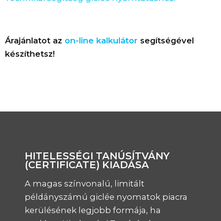
Árajánlatot az
on-line kalkulátor
segítségével
készíthetsz!
HITELESSÉGI TANÚSÍTVÁNY
(CERTIFICATE) KIADÁSA
A magas színvonalú, limitált
példányszámú giclée nyomatok piacra
kerülésének legjobb formája, ha