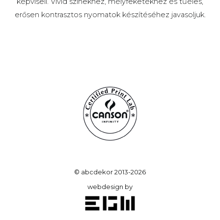
képviseli. Vivid színekhez, mélyfeketékhez és tűéles,
erősen kontrasztos nyomatok készítéséhez javasoljuk.
© abcdekor 2013-2026
webdesign by