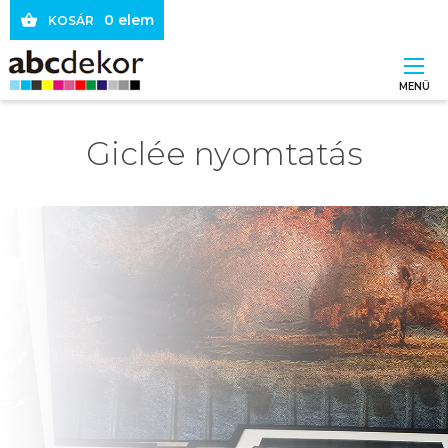
Ugrás
0 elem
KOSÁR
a
tartalomra
MENÜ
Main
Giclée nyomtatás
navigation