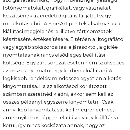
szolgáltatásunkat, hogy művészi igényességű
fotónyomatokat, grafikákat, vagy vásznakat
készítsenek az eredeti digitális fájljából vagy
műalkotásaiból. A Fine Art printek alkalmasak a
kiállítási megjelenésre, illetve zárt sorozatok
készítésére, értékesítésére. Eltérően a litográfiától
vagy egyéb sokszorosítási eljárásoktól, a giclée
nyomtatásnak nincs elsődleges beállítási
költsége. Egy zárt sorozat esetén nem szükséges
az összes nyomatot egy körben előállítani. A
legkisebb rendelés: mindössze egyetlen alkotás
kinyomtatása. Ha az alkotásod korlátozott
számban szeretnéd kiadni, akkor sem kell az
összes példányt egyszerre kinyomtatni. Csak
annyi kép kinyomtatását kell megrendelned,
amennyit most éppen eladásra vagy kiállításra
kerül, így nincs kockázata annak, hogy az