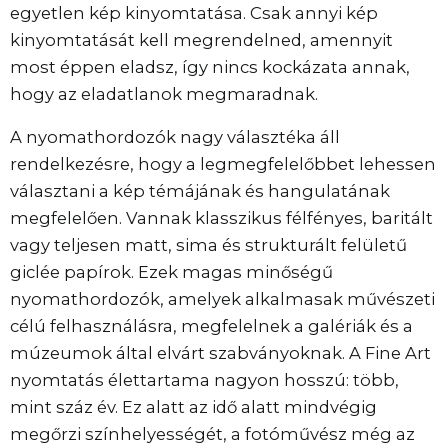
egyetlen kép kinyomtatása. Csak annyi kép
kinyomtatását kell megrendelned, amennyit
most éppen eladsz, így nincs kockázata annak,
hogy az eladatlanok megmaradnak.
A nyomathordozók nagy választéka áll
rendelkezésre, hogy a legmegfelelőbbet lehessen
választani a kép témájának és hangulatának
megfelelően. Vannak klasszikus félfényes, baritált
vagy teljesen matt, sima és strukturált felületű
giclée papírok. Ezek magas minőségű
nyomathordozók, amelyek alkalmasak művészeti
célú felhasználásra, megfelelnek a galériák és a
múzeumok által elvárt szabványoknak. A Fine Art
nyomtatás élettartama nagyon hosszú: több,
mint száz év. Ez alatt az idő alatt mindvégig
megőrzi színhelyességét, a fotóművész még az