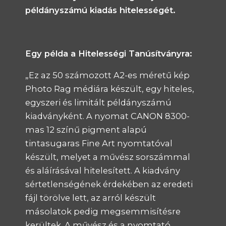
példányszámú kiadás hitelességét.
Egy példa a Hitelességi Tanúsítványra:
„Ez az 50 számozott A2-es méretű kép
Photo Rag médiára készült, egy hiteles,
egyszeri és limitált példányszámú
kiadványként. A nyomat CANON 8300-
mas 12 színű pigment alapú
tintasugaras Fine Art nyomtatóval
készült, melyet a művész sorszámmal
és aláírásával hitelesített. A kiadvány
sértetlenségének érdekében az eredeti
fájl törölve lett, az arról készült
másolatok pedig megsemmisítésre
kerültek. A művész és a nyomtató