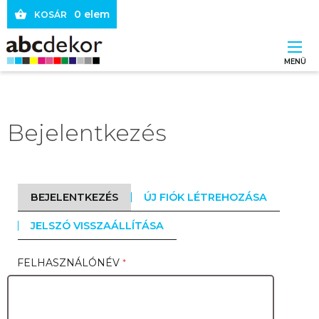
Ugrás
0 elem
KOSÁR
a
tartalomra
MENÜ
Main
navigation
Bejelentkezés
BEJELENTKEZÉS
(AKTÍV
ÚJ FIÓK LÉTREHOZÁSA
FÜL)
Elsődleges
JELSZÓ VISSZAÁLLÍTÁSA
fülek
FELHASZNÁLÓNÉV