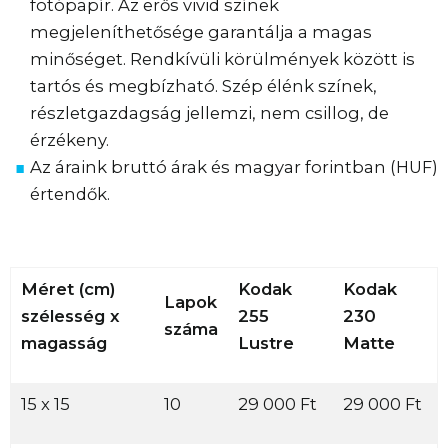
fotópapír. Az erős vivid színek
megjeleníthetősége garantálja a magas
minőséget. Rendkívüli körülmények között is
tartós és megbízható. Szép élénk színek,
részletgazdagság jellemzi, nem csillog, de
érzékeny.
Az áraink bruttó árak és magyar forintban (HUF)
értendők.
Méret (cm)
Kodak
Kodak
Lapok
szélesség x
255
230
száma
magasság
Lustre
Matte
15 x 15
10
29 000 Ft
29 000 Ft