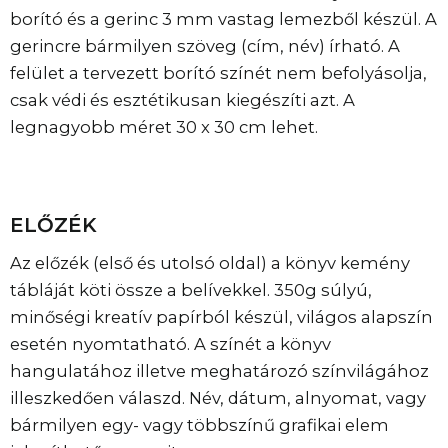
borító és a gerinc 3 mm vastag lemezből készül. A
gerincre bármilyen szöveg (cím, név) írható. A
felület a tervezett borító színét nem befolyásolja,
csak védi és esztétikusan kiegészíti azt. A
legnagyobb méret 30 x 30 cm lehet.
ELŐZÉK
Az előzék (első és utolsó oldal) a könyv kemény
tábláját köti össze a belívekkel. 350g súlyú,
minőségi kreatív papírból készül, világos alapszín
esetén nyomtatható. A színét a könyv
hangulatához illetve meghatározó színvilágához
illeszkedően válaszd. Név, dátum, alnyomat, vagy
bármilyen egy- vagy többszínű grafikai elem