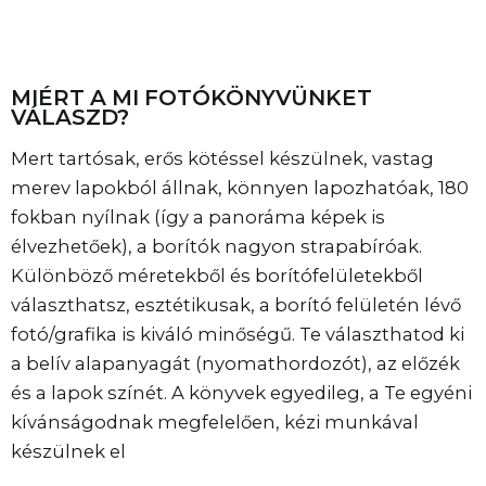
MIÉRT A MI FOTÓKÖNYVÜNKET
VÁLASZD?
Mert tartósak, erős kötéssel készülnek, vastag
merev lapokból állnak, könnyen lapozhatóak, 180
fokban nyílnak (így a panoráma képek is
élvezhetőek), a borítók nagyon strapabíróak.
Különböző méretekből és borítófelületekből
választhatsz, esztétikusak, a borító felületén lévő
fotó/grafika is kiváló minőségű. Te választhatod ki
a belív alapanyagát (nyomathordozót), az előzék
és a lapok színét. A könyvek egyedileg, a Te egyéni
kívánságodnak megfelelően, kézi munkával
készülnek el