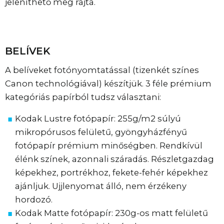
jeleníthető meg rajta.
BELÍVEK
A belíveket fotónyomtatással (tizenkét színes
Canon technológiával) készítjük. 3 féle prémium
kategóriás papírból tudsz választani:
Kodak Lustre fotópapír: 255g/m2 súlyú
mikropórusos felületű, gyöngyházfényű
fotópapír prémium minőségben. Rendkívül
élénk színek, azonnali száradás. Részletgazdag
képekhez, portrékhoz, fekete-fehér képekhez
ajánljuk. Ujjlenyomat álló, nem érzékeny
hordozó.
Kodak Matte fotópapír: 230g-os matt felületű