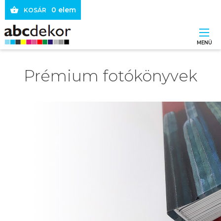
Ugrás
0 elem
KOSÁR
a
tartalomra
MENÜ
Main
Prémium fotókönyvek
navigation