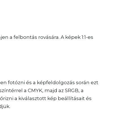
en a felbontás rovására. A képek 1:1-es
n fotózni és a képfeldolgozás során ezt
színtérrel a CMYK, majd az SRGB, a
ni a kiválasztott kép beállításait és
djük.