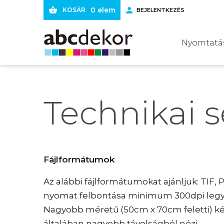
Ugrás
0 elem
KOSÁR
BEJELENTKEZÉS
a
tartalomra
Main
Nyomtatá
navigation
Technikai s
Fájlformátumok
Az alábbi fájlformátumokat ajánljuk: TIF,
nyomat felbontása minimum 300dpi legyen
Nagyobb méretű (50cm x 70cm feletti) kép
általában nagyobb távolságból nézi.