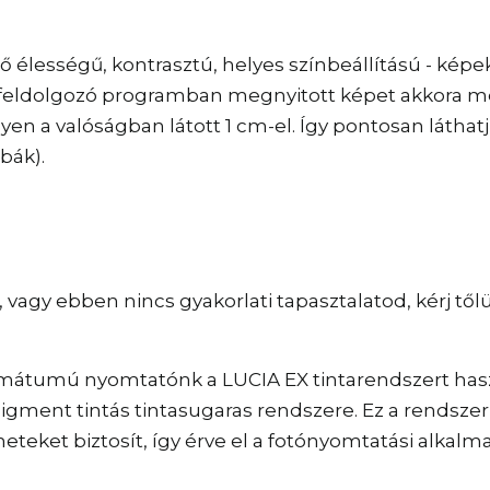
 élességű, kontrasztú, helyes színbeállítású - kép
képfeldolgozó programban megnyitott képet akkora 
yen a valóságban látott 1 cm-el. Így pontosan láthat
bák).
 vagy ebben nincs gyakorlati tapasztalatod, kérj t
mátumú nyomtatónk a LUCIA EX tintarendszert haszná
igment tintás tintasugaras rendszere. Ez a rendszer t
eteket biztosít, így érve el a fotónyomtatási alkal