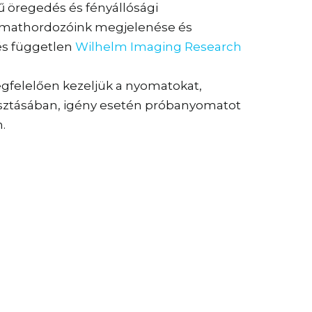
 öregedés és fényállósági
nyomathordozóink megjelenése és
 és független
Wilhelm Imaging Research
megfelelően kezeljük a nyomatokat,
lasztásában, igény esetén próbanyomatot
.