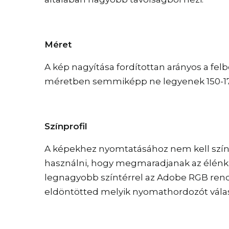
Méret
A kép nagyítása fordítottan arányos a fel
méretben semmiképp ne legyenek 150-170
Színprofil
A képekhez nyomtatásához nem kell színp
használni, hogy megmaradjanak az élénk s
legnagyobb színtérrel az Adobe RGB rende
eldöntötted melyik nyomathordozót választ