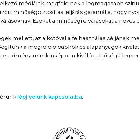
elkező médiáink megfelelnek a legmagasabb szintű
azott minőségbiztosítási eljárás garantálja, hogy 
várásoknak. Ezeket a minőségi elvárásokat a neves
égek mellett, az alkotóval a felhasználás céljának 
. Segítünk a megfelelő papírok és alapanyagok kivá
végeredmény mindenképpen kiváló minőségű legyen
kérünk
lépj velünk kapcsolatba
.