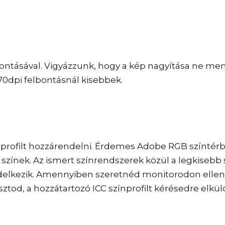
bontásával. Vigyázzunk, hogy a kép nagyítása ne menj
dpi felbontásnál kisebbek.
rofilt hozzárendelni. Érdemes Adobe RGB színtérbe
zínek. Az ismert színrendszerek közül a legkisebb 
lkezik. Amennyiben szeretnéd monitorodon ellenőriz
od, a hozzátartozó ICC színprofilt kérésedre elkül