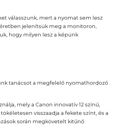
eket válasszunk, mert a nyomat sem lesz
méretben jelenítsük meg a monitoron,
juk, hogy milyen lesz a képünk
őlünk tanácsot a megfelelő nyomathordozó
lja, mely a Canon innovatív 12 színű,
ökéletesen visszaadja a fekete színt, és a
mazások során megkövetelt kitűnő