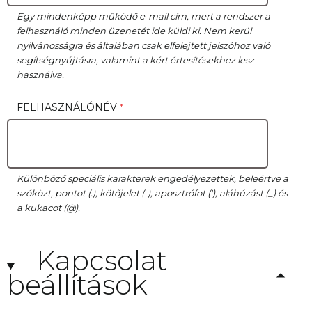
Egy mindenképp működő e-mail cím, mert a rendszer a
felhasználó minden üzenetét ide küldi ki. Nem kerül
nyilvánosságra és általában csak elfelejtett jelszóhoz való
segítségnyújtásra, valamint a kért értesítésekhez lesz
használva.
FELHASZNÁLÓNÉV
Különböző speciális karakterek engedélyezettek, beleértve a
szóközt, pontot (.), kötőjelet (-), aposztrófot ('), aláhúzást (_) és
a kukacot (@).
Elrejtés
Kapcsolat
beállítások