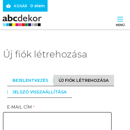
Ugrás
0 elem
KOSÁR
a
tartalomra
MENÜ
Main
navigation
Új fiók létrehozása
BEJELENTKEZÉS
ÚJ FIÓK LÉTREHOZÁSA
(AKTÍV
FÜL)
Elsődleges
JELSZÓ VISSZAÁLLÍTÁSA
fülek
E-MAIL CÍM