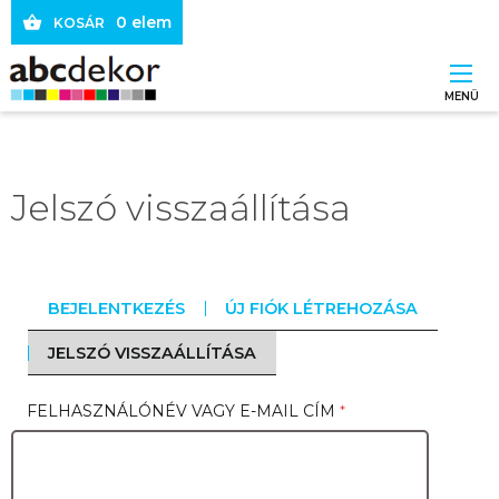
Ugrás
0 elem
KOSÁR
a
tartalomra
MENÜ
Main
navigation
Jelszó visszaállítása
BEJELENTKEZÉS
ÚJ FIÓK LÉTREHOZÁSA
Elsődleges
JELSZÓ VISSZAÁLLÍTÁSA
(AKTÍV
fülek
FÜL)
FELHASZNÁLÓNÉV VAGY E-MAIL CÍM